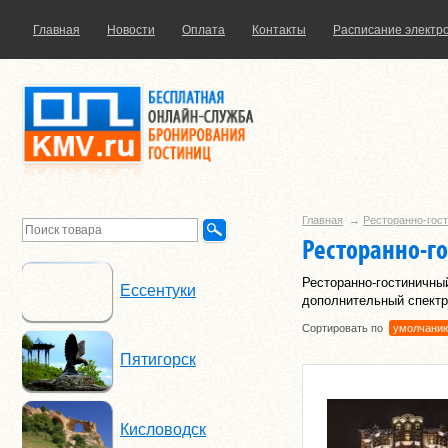
Главная
Новости
Оплата
Контакты
Расписание электр
Главная
→
Ресторанно-гос
Ресторанно-г
Ресторанно-гостиничный
Ессентуки
дополнительный спектр
Сортировать по
умолчани
Пятигорск
Кисловодск