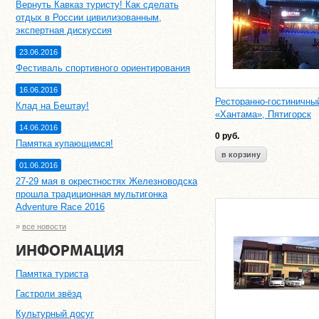
Вернуть Кавказ туристу! Как сделать
отдых в России цивилизованным,
экспертная дискуссия
23.06.2016
Фестиваль спортивного ориентирования
16.06.2016
Ресторанно-гостиничны
Клад на Бештау!
«Хантама», Пятигорск
14.06.2016
0
руб.
Памятка купающимся!
01.06.2016
27-29 мая в окрестностях Железноводска
прошла традиционная мультигонка
Adventure Race 2016
»
все новости
ИНФОРМАЦИЯ
Памятка туриста
Гастроли звёзд
Культурный досуг