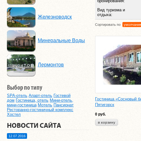
бронирования:
Вид туризма и
отдыха:
Железноводск
Сортировать по
умолчани
Минеральные Воды
Лермонтов
Выбор по типу
SPA-отель
Апарт-отель
Гостевой
Гостиница «Сосновый б
дом
Гостиница, отель
Мини-отель,
Пятигорск
мини-гостиница
Мотель
Пансионат
Ресторанно-гостиничный комплекс
Хостел
0
руб.
НОВОСТИ САЙТА
12.07.2016