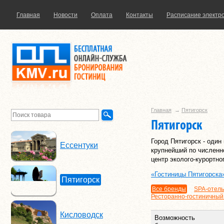
Главная
Новости
Оплата
Контакты
Расписание электр
Главная
→
Пятигорск
Пятигорск
Город Пятигорск - один
Ессентуки
крупнейший по численн
центр эколого-курортн
«Гостиницы Пятигорска
Пятигорск
Все бренды
SPA-отель
Ресторанно-гостиничный
Кисловодск
Возможность