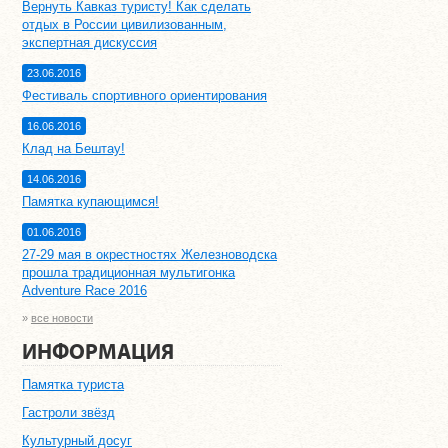
Вернуть Кавказ туристу! Как сделать
отдых в России цивилизованным,
экспертная дискуссия
23.06.2016
Фестиваль спортивного ориентирования
16.06.2016
Клад на Бештау!
14.06.2016
Памятка купающимся!
01.06.2016
27-29 мая в окрестностях Железноводска
прошла традиционная мультигонка
Adventure Race 2016
»
все новости
ИНФОРМАЦИЯ
Памятка туриста
Гастроли звёзд
Культурный досуг